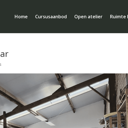
Home
Cursusaanbod
Open atelier
Ruimte 
aar
s