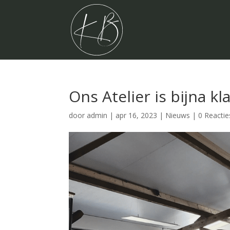
Ons Atelier is bijna kl
door
admin
|
apr 16, 2023
|
Nieuws
|
0 Reactie