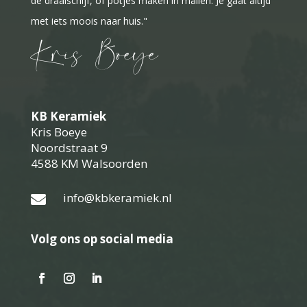
de draaischijf, of potjes maken in mallen. Je gaat altijd
met iets moois naar huis."
Kris Boeye
KB Keramiek
Kris Boeye
Noordstraat 9
4588 KM Walsoorden
info@kbkeramiek.nl

Volg ons op social media